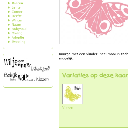
Dieren
Lente
Zomer
Herfst
Winter
Naam
Babyspul
Overig
Adoptie
Tweeling
Kaartje met een vlinder, heel mooi in zacht
mogelijk.
Variaties op deze kaar
Vlinder