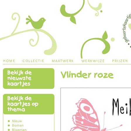
Jump to navigation
home
collectie
maatwerk
werkwijze
prijzen
Bekijk de
Vlinder roze
main menu
nieuwste
kaartjes
Bekijk de
kaartjes op
thema
Nieuw
Bomen
Bloemen