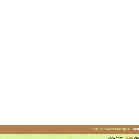
Sippa geboortekaartjes |
ani
Copyright
Sippa
202