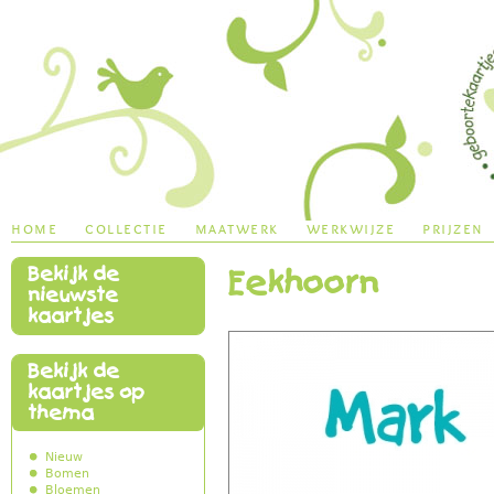
Jump to navigation
home
collectie
maatwerk
werkwijze
prijzen
Bekijk de
Eekhoorn
main menu
nieuwste
kaartjes
Bekijk de
kaartjes op
thema
Nieuw
Bomen
Bloemen