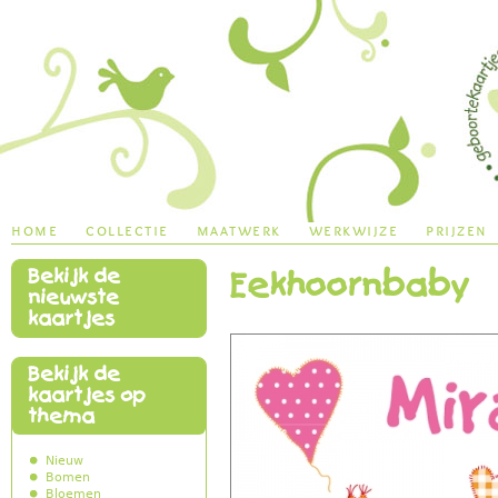
Jump to navigation
home
collectie
maatwerk
werkwijze
prijzen
Bekijk de
Eekhoornbaby
main menu
nieuwste
kaartjes
Bekijk de
kaartjes op
thema
Nieuw
Bomen
Bloemen