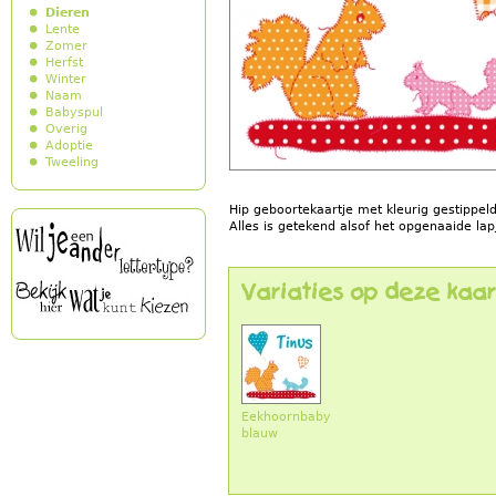
Dieren
Lente
Zomer
Herfst
Winter
Naam
Babyspul
Overig
Adoptie
Tweeling
Hip geboortekaartje met kleurig gestippel
Alles is getekend alsof het opgenaaide lapj
Variaties op deze kaar
Eekhoornbaby
blauw