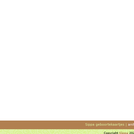
Sippa geboortekaartjes |
ani
Copyright
Sippa
202