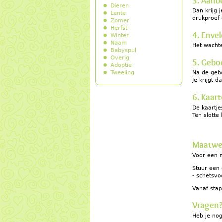
3. Aanb
Dieren
Dan krijg 
Lente
drukproef o
Zomer
Herfst
4. Enve
Winter
Naam
Het wacht
Babyspul
Overig
5. Gebo
Adoptie
Tweeling
Na de gebo
Je krijgt d
6. Kaar
De kaartje
Ten slotte
Maatwe
Voor een m
Stuur een 
- schetsvo
Vanaf stap
Vragen
Heb je no