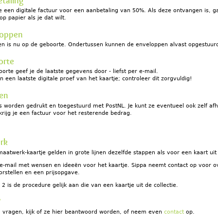
etaling
je een digitale factuur voor een aanbetaling van 50%. Als deze ontvangen is, 
p papier als je dat wilt.
loppen
en is nu op de geboorte. Ondertussen kunnen de enveloppen alvast opgestuur
orte
orte geef je de laatste gegevens door - liefst per e-mail.
an een laatste digitale proef van het kaartje; controleer dit zorgvuldig!
ten
s worden gedrukt en toegestuurd met PostNL. Je kunt ze eventueel ook zelf af
 krijg je een factuur voor het resterende bedrag.
rk
aatwerk-kaartje gelden in grote lijnen dezelfde stappen als voor een kaart uit 
e-mail met wensen en ideeën voor het kaartje. Sippa neemt contact op voor over
orstellen en een prijsopgave.
 2 is de procedure gelijk aan die van een kaartje uit de collectie.
?
g vragen, kijk of ze hier beantwoord worden, of neem even
contact
op.