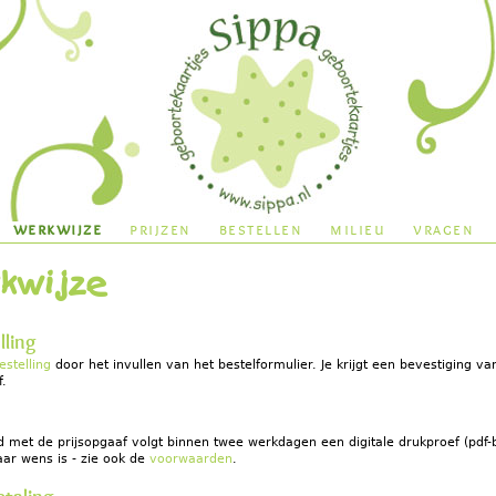
Jump to navigation
werkwijze
prijzen
bestellen
milieu
vragen
kwijze
lling
estelling
door het invullen van het bestelformulier. Je krijgt een bevestiging va
f.
 met de prijsopgaaf volgt binnen twee werkdagen een digitale drukproef (pdf-
naar wens is - zie ook de
voorwaarden
.