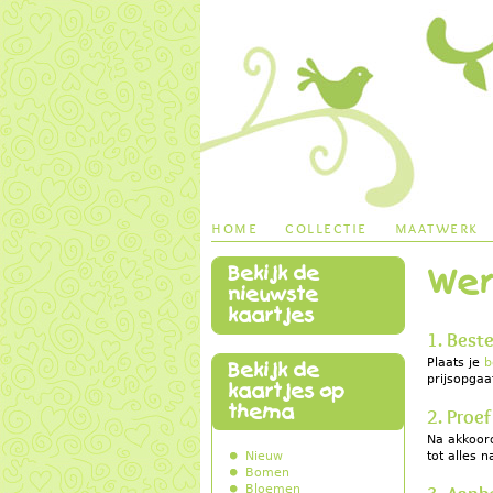
home
collectie
maatwerk
Bekijk de
Wer
main menu
nieuwste
kaartjes
1. Beste
Plaats je
b
Bekijk de
prijsopgaa
kaartjes op
thema
2. Proef
Na akkoord
Nieuw
tot alles 
Bomen
Bloemen