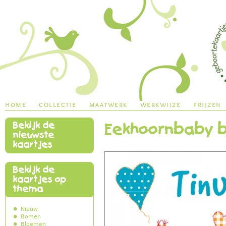
Jump to navigation
home
collectie
maatwerk
werkwijze
prijzen
Bekijk de
Eekhoornbaby 
main menu
nieuwste
kaartjes
Bekijk de
kaartjes op
thema
Nieuw
Bomen
Bloemen