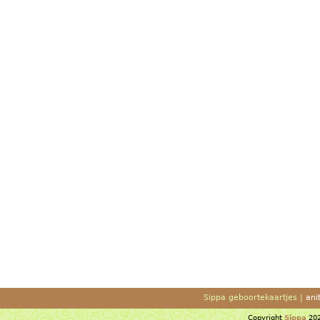
Sippa geboortekaartjes |
ani
Copyright
Sippa
202