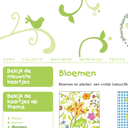
Jump to navigation
home
collectie
maatwerk
werkwijze
prijzen
Bekijk de
Bloemen
main menu
nieuwste
kaartjes
Bloemen en planten: een vrolijk (natuur)t
Bekijk de
kaartjes op
thema
Nieuw
Bomen
Bloemen