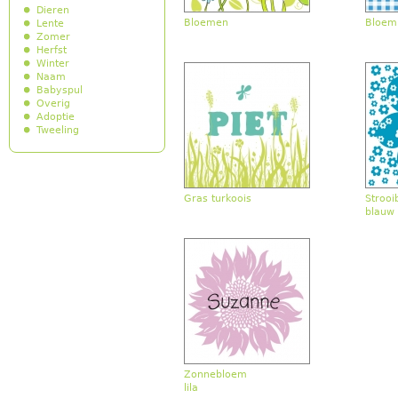
Dieren
Bloemen
Bloem
Lente
Zomer
Herfst
Winter
Naam
Babyspul
Overig
Adoptie
Tweeling
Gras turkoois
Stroo
blauw
Zonnebloem
lila