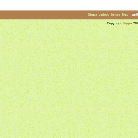
Sippa geboortekaartjes |
ani
Copyright
Sippa
202