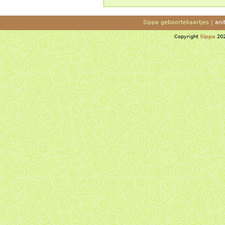
Sippa geboortekaartjes |
ani
Copyright
Sippa
202