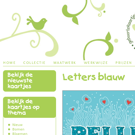
Jump to navigation
home
collectie
maatwerk
werkwijze
prijzen
Bekijk de
Letters blauw
main menu
nieuwste
kaartjes
Bekijk de
kaartjes op
thema
Nieuw
Bomen
Bloemen