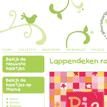
Jump to navigation
home
collectie
maatwerk
werkwijze
prijzen
Bekijk de
Lappendeken r
main menu
nieuwste
kaartjes
Bekijk de
kaartjes op
thema
Nieuw
Bomen
Bloemen