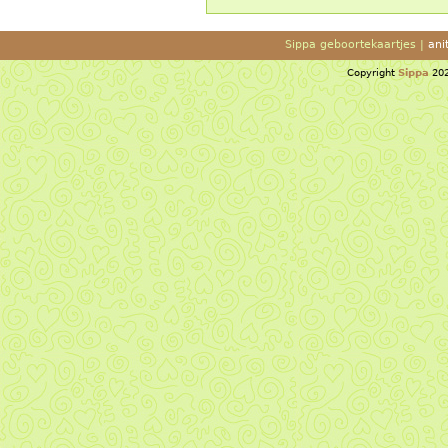
Sippa geboortekaartjes |
ani
Copyright
Sippa
202