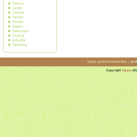
Dieren
Lente
Zomer
Herfst
Winter
Naam
Babyspul
Overig
Adoptie
Tweeling
Sippa geboortekaartjes |
ani
Copyright
Sippa
202