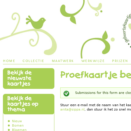
Jump to navigation
home
collectie
maatwerk
werkwijze
prijzen
Bekijk de
Proefkaartje be
main menu
nieuwste
kaartjes
Submissions for this form are clo
Bekijk de
Status message
kaartjes op
Stuur een e-mail met de naam van het ka
thema
anita@sippa.nl
, dan stuur ik het zo snel mo
Nieuw
Bomen
Bloemen