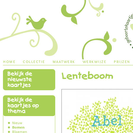
Jump to navigation
home
collectie
maatwerk
werkwijze
prijzen
Bekijk de
Lenteboom
main menu
nieuwste
kaartjes
Bekijk de
kaartjes op
thema
Nieuw
Bomen
Bloemen