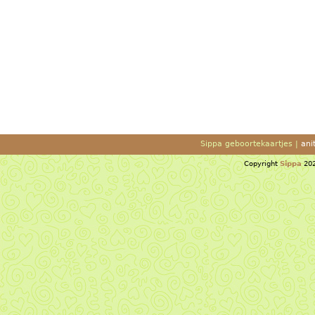
Sippa geboortekaartjes |
ani
Copyright
Sippa
202