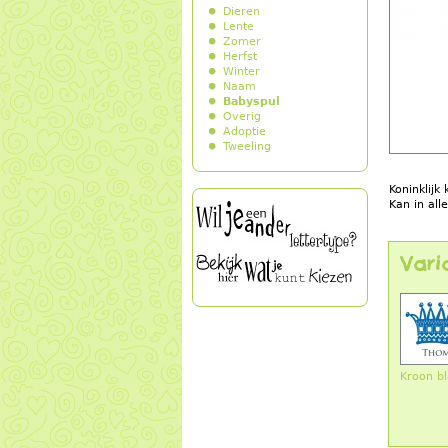
Dieren
Lente
Zomer
Herfst
Winter
Naam
Babyspul
Overig
Adoptie
Tweeling
Koninklijk 
Kan in al
Vari
Kroon b