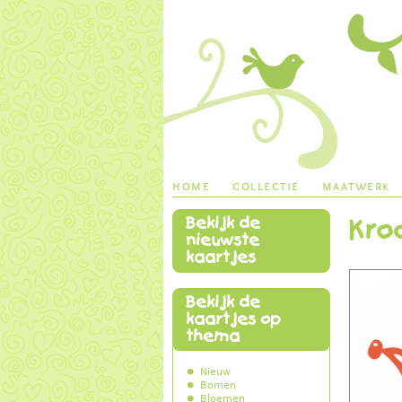
home
collectie
maatwerk
Bekijk de
Kro
main menu
nieuwste
kaartjes
Bekijk de
kaartjes op
thema
Nieuw
Bomen
Bloemen